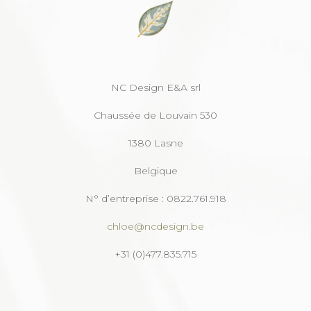
NC Design E&A srl
Chaussée de Louvain 530
1380 Lasne
Belgique
N° d’entreprise : 0822.761.918
chloe@ncdesign.be
+31 (0)477.835.715