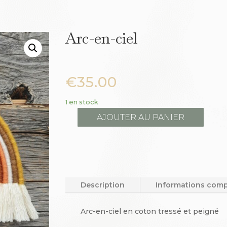
Arc-en-ciel
€
35.00
1 en stock
AJOUTER AU PANIER
quantité
de
Arc-
en-
ciel
Description
Informations com
Arc-en-ciel en coton tressé et peigné