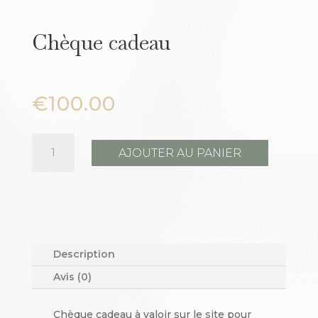
Chèque cadeau
€
100.00
quantité
AJOUTER AU PANIER
de
Chèque
cadeau
Description
Avis (0)
Chèque cadeau à valoir sur le site pour