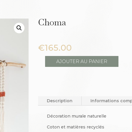
Choma
€
165.00
AJOUTER AU PANIER
quantité
de
Choma
Description
Informations com
Décoration murale naturelle
Coton et matières recyclés