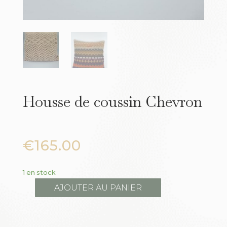
Housse de coussin Chevron
€
165.00
1 en stock
AJOUTER AU PANIER
quantité
de
Housse