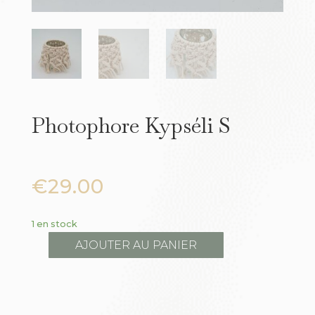
Photophore Kypséli S
€
29.00
1 en stock
AJOUTER AU PANIER
quantité
de
Photophore
Kypséli