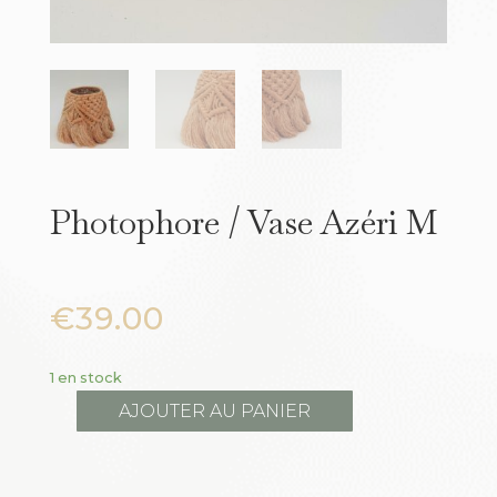
Photophore / Vase Azéri M
€
39.00
1 en stock
AJOUTER AU PANIER
quantité
de
Photophore