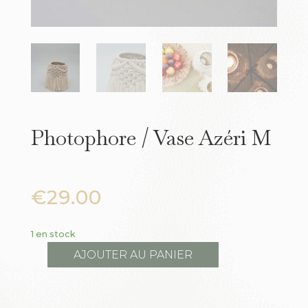
Photophore / Vase Azéri M
€
29.00
1 en stock
AJOUTER AU PANIER
quantité
de
Photophore