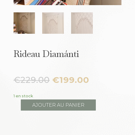
Rideau Diamánti
€
229.00
€
199.00
1 en stock
AJOUTER AU PANIER
quantité
de
Rideau
Diamánti