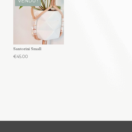
VENDU !
Santorini Small
€
45.00