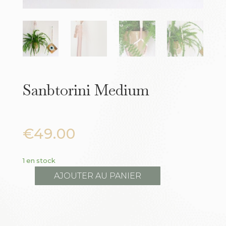
Sanbtorini Medium
€
49.00
1 en stock
AJOUTER AU PANIER
quantité
de
Sanbtorini
Medium