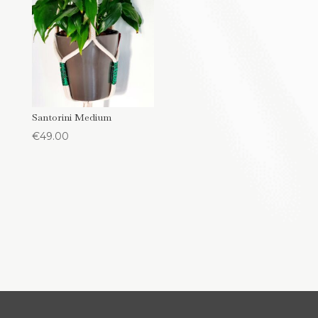
Santorini Medium
€
49.00