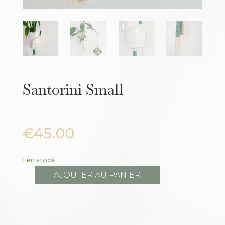
Santorini Small
€
45.00
1 en stock
AJOUTER AU PANIER
quantité
de
Santorini
Small