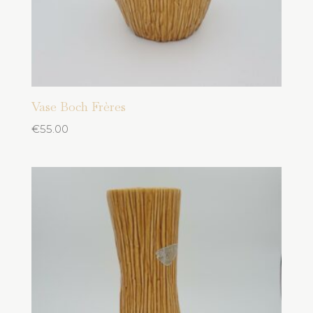
Vase Boch Frères
€
55.00