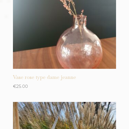
Métal
Gris
Plante
jaune
Plastique
Jaune moutarde
Rotin
Kaki
Tissu
Mauve
Verre
Noir
Laine
Orange
Vase rose type dame jeanne
Rose
€
25.00
Rouge
Sand
turquoise
Vert