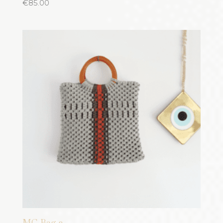
€
85.00
MC Bag 2