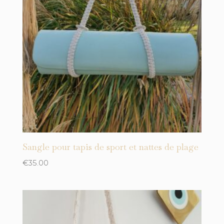
Cuivre
rose clair
Sangle pour tapis de sport et nattes de plage
€
35.00