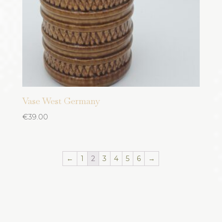
Vase West Germany
€
39.00
←
1
2
3
4
5
6
→