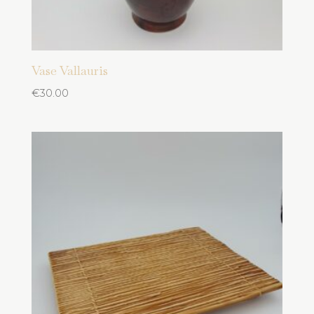
Vase Vallauris
€
30.00