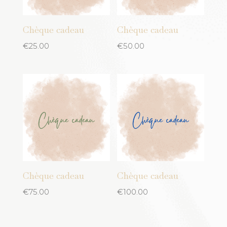
jaune
Plastique
Jaune moutarde
Chèque cadeau
Chèque cadeau
Rotin
Kaki
€
25.00
€
50.00
Tissu
Mauve
Verre
Noir
Laine
Orange
Rose
Rouge
Sand
turquoise
Chèque cadeau
Chèque cadeau
€
75.00
€
100.00
Vert
Cuivre