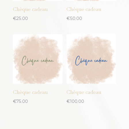
Plastique
Chèque cadeau
Chèque cadeau
Jaune moutarde
Rotin
€
25.00
€
50.00
Kaki
Tissu
Mauve
Verre
Noir
Laine
Orange
Rose
Rouge
Sand
Chèque cadeau
Chèque cadeau
turquoise
€
75.00
€
100.00
Vert
Cuivre
rose clair