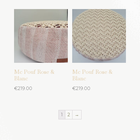
Mc Pouf Rose &
Mc Pouf Rose &
Blanc
Blanc
€
219.00
€
219.00
1
2
→