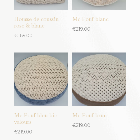
Housse de coussin
Mc Pouf blanc
rose & blanc
€
219.00
€
165.00
Mc Pouf bleu bic
Mc Pouf brun
velours
€
219.00
€
219.00