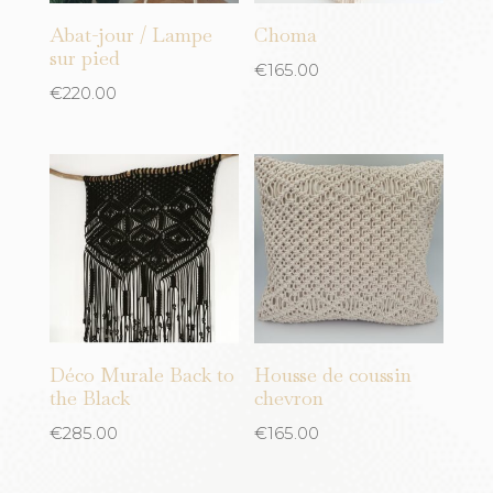
Plastique
Abat-jour / Lampe
Choma
Jaune moutarde
sur pied
Rotin
€
165.00
Kaki
€
220.00
Tissu
Mauve
Verre
Noir
Laine
Orange
Rose
Rouge
Sand
turquoise
Déco Murale Back to
Housse de coussin
the Black
chevron
Vert
€
285.00
€
165.00
Cuivre
rose clair