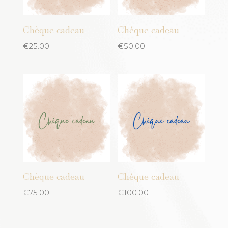
jaune
Plastique
Jaune moutarde
Chèque cadeau
Chèque cadeau
Rotin
Kaki
€
25.00
€
50.00
Tissu
Mauve
Verre
Noir
Laine
Orange
Rose
Rouge
Sand
turquoise
Chèque cadeau
Chèque cadeau
€
75.00
€
100.00
Vert
Cuivre